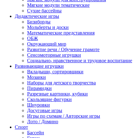
Мягкие модули тематические
Сухие бассейны
Дидактические игры
Бизиборды
Мольберты и доски
Математические представления
ОБЖ
Окружающий мир
Развитие речи / Обучение грамоте
Сенсомоторные игрушки
Социально- нравственное и трудовое воспитание
Развивающие игрушки
Вкладыши, сортировщики
Мозаики
Наборы для детского творчества
Пирамидки
Разрезные картинки, кубики
Скользящие фигурки
Шнуровки
Досуговые игры
Игры по схемам / Авторские игры
Лото / Домино
Спорт
Бассейн