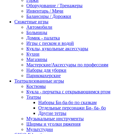
Горки
Оборудование / Тренажеры
Инвентарь / Мячи
Балансиры / Дорожки
Сюжетные игры
Автомобили
Больницы
Домик - палатка
Игры с песком и водой
Куклы, кукольные аксессуары
Кухни
Магазины
Мастерские/Аксессуары по профессиям
Наборы для уборки
Парикмахерские
Театрализованные игры
Костюмы
Кукла - перчатка с открывающимся ртом
Театры
Наборы Би-ба-бо по сказкам
Отдельные персонажи Би- ба- бо
Другие тетры
Музыкальные инструменты
Ширмы и уголки ряжения
Мультстудии