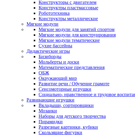
Конструкторы с двигателем
Конструктры пластмассовые
Робототехника
Конструктры металлические
Мягкие модули
Мягкие модули для занятий спортом
Мягкие модули для конструирования
Мягкие модули тематические
Сухие бассейны
Дидактические игры
Бизиборды
Мольберты и доски
Математические представления
ОБЖ
Окружающий мир
Развитие речи / Обучение грамоте
Сенсомоторные игрушки
Социально- нравственное и трудовое воспита
Развивающие игрушки
Вкладыши, сортировщики
Мозаики
Наборы для детского творчества
Пирамидки
Разрезные картинки, кубики
Скользящие фигурки