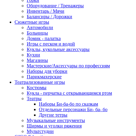
Горки
Оборудование / Тренажеры
Инвентарь / Мячи
Балансиры / Дорожки
Сюжетные игры
Автомобили
Больницы
Домик - палатка
Игры с песком и водой
Куклы, кукольные аксессуары
Кухни
Магазины
Мастерские/Аксессуары по профессиям
Наборы для уборки
Парикмахерские
Театрализованные игры
Костюмы
Кукла - перчатка с открывающимся ртом
Театры
Наборы Би-ба-бо по сказкам
Отдельные персонажи Би- ба- бо
Другие тетры
Музыкальные инструменты
Ширмы и уголки ряжения
Мультстудии