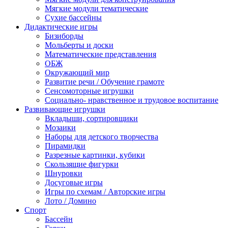
Мягкие модули тематические
Сухие бассейны
Дидактические игры
Бизиборды
Мольберты и доски
Математические представления
ОБЖ
Окружающий мир
Развитие речи / Обучение грамоте
Сенсомоторные игрушки
Социально- нравственное и трудовое воспитание
Развивающие игрушки
Вкладыши, сортировщики
Мозаики
Наборы для детского творчества
Пирамидки
Разрезные картинки, кубики
Скользящие фигурки
Шнуровки
Досуговые игры
Игры по схемам / Авторские игры
Лото / Домино
Спорт
Бассейн