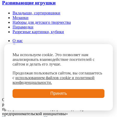
Развивающие игрушки
Вкладыши, сортировщики
Мозаики
Наборы для детского творчества
Пирамидки
Разрезные картинки, кубики
О нас
Доставка и оплата
Помощь
Мы используем cookie. Это позволяет нам
Контакты
анализировать взаимодействие посетителей с
Блог
сайтом и делать его лучше.
FAQ
Продолжая пользоваться сайтом, вы соглашаетесь
с
использованием файлов cookie и политикой
конфиденциальности.
Принять
Сайт разработан при поддержке ГАУ КО «Мой бизнес» в
рамках реализации национального проекта «Малое и среднее
предпринимательство и поддержка индивидуальной
предпринимательской инициативы»