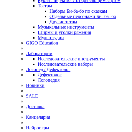
Кукла - перчатка с открывающимся ртом
Театры
Наборы Би-ба-бо по сказкам
Отдельные персонажи Би- ба- бо
Другие тетры
Музыкальные инструменты
Ширмы и уголки ряжения
Мультстудии
GIGO Education
Лаборатории
Исследовательские инструменты
Исследовательские наборы
Логопед / Дефектолог
Дефектолог
Логопедия
Новинки
SALE
Доставка
Канцелярия
Нейроигры