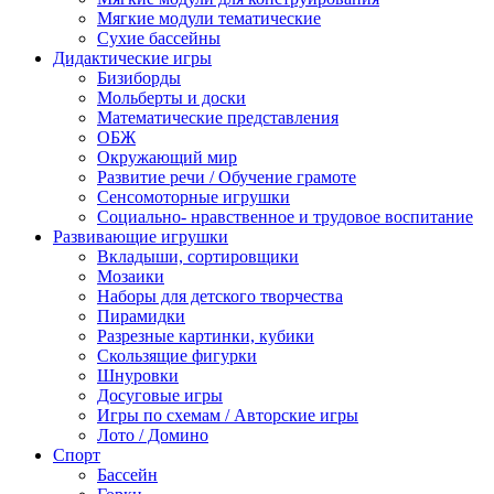
Мягкие модули тематические
Сухие бассейны
Дидактические игры
Бизиборды
Мольберты и доски
Математические представления
ОБЖ
Окружающий мир
Развитие речи / Обучение грамоте
Сенсомоторные игрушки
Социально- нравственное и трудовое воспитание
Развивающие игрушки
Вкладыши, сортировщики
Мозаики
Наборы для детского творчества
Пирамидки
Разрезные картинки, кубики
Скользящие фигурки
Шнуровки
Досуговые игры
Игры по схемам / Авторские игры
Лото / Домино
Спорт
Бассейн