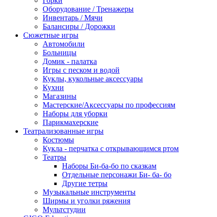
Горки
Оборудование / Тренажеры
Инвентарь / Мячи
Балансиры / Дорожки
Сюжетные игры
Автомобили
Больницы
Домик - палатка
Игры с песком и водой
Куклы, кукольные аксессуары
Кухни
Магазины
Мастерские/Аксессуары по профессиям
Наборы для уборки
Парикмахерские
Театрализованные игры
Костюмы
Кукла - перчатка с открывающимся ртом
Театры
Наборы Би-ба-бо по сказкам
Отдельные персонажи Би- ба- бо
Другие тетры
Музыкальные инструменты
Ширмы и уголки ряжения
Мультстудии