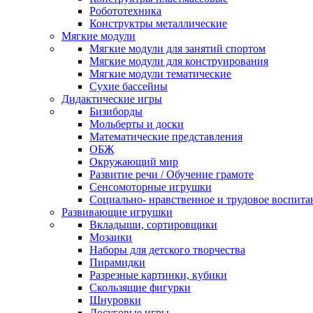
Робототехника
Конструктры металлические
Мягкие модули
Мягкие модули для занятий спортом
Мягкие модули для конструирования
Мягкие модули тематические
Сухие бассейны
Дидактические игры
Бизиборды
Мольберты и доски
Математические представления
ОБЖ
Окружающий мир
Развитие речи / Обучение грамоте
Сенсомоторные игрушки
Социально- нравственное и трудовое воспита
Развивающие игрушки
Вкладыши, сортировщики
Мозаики
Наборы для детского творчества
Пирамидки
Разрезные картинки, кубики
Скользящие фигурки
Шнуровки
Досуговые игры