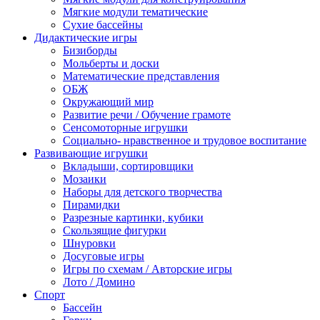
Мягкие модули тематические
Сухие бассейны
Дидактические игры
Бизиборды
Мольберты и доски
Математические представления
ОБЖ
Окружающий мир
Развитие речи / Обучение грамоте
Сенсомоторные игрушки
Социально- нравственное и трудовое воспитание
Развивающие игрушки
Вкладыши, сортировщики
Мозаики
Наборы для детского творчества
Пирамидки
Разрезные картинки, кубики
Скользящие фигурки
Шнуровки
Досуговые игры
Игры по схемам / Авторские игры
Лото / Домино
Спорт
Бассейн