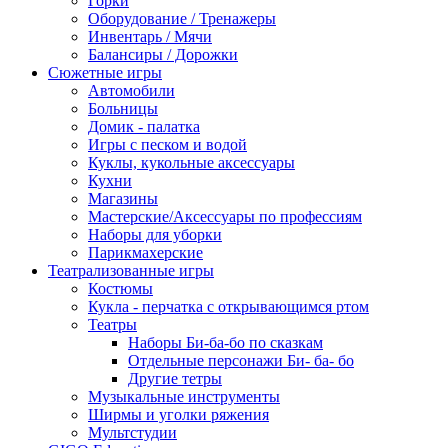
Горки
Оборудование / Тренажеры
Инвентарь / Мячи
Балансиры / Дорожки
Сюжетные игры
Автомобили
Больницы
Домик - палатка
Игры с песком и водой
Куклы, кукольные аксессуары
Кухни
Магазины
Мастерские/Аксессуары по профессиям
Наборы для уборки
Парикмахерские
Театрализованные игры
Костюмы
Кукла - перчатка с открывающимся ртом
Театры
Наборы Би-ба-бо по сказкам
Отдельные персонажи Би- ба- бо
Другие тетры
Музыкальные инструменты
Ширмы и уголки ряжения
Мультстудии