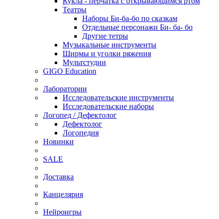
Кукла - перчатка с открывающимся ртом
Театры
Наборы Би-ба-бо по сказкам
Отдельные персонажи Би- ба- бо
Другие тетры
Музыкальные инструменты
Ширмы и уголки ряжения
Мультстудии
GIGO Education
Лаборатории
Исследовательские инструменты
Исследовательские наборы
Логопед / Дефектолог
Дефектолог
Логопедия
Новинки
SALE
Доставка
Канцелярия
Нейроигры