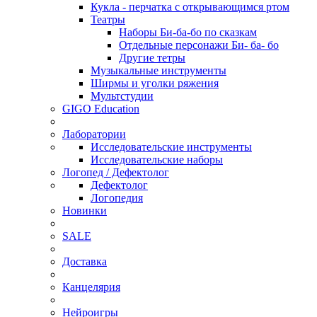
Кукла - перчатка с открывающимся ртом
Театры
Наборы Би-ба-бо по сказкам
Отдельные персонажи Би- ба- бо
Другие тетры
Музыкальные инструменты
Ширмы и уголки ряжения
Мультстудии
GIGO Education
Лаборатории
Исследовательские инструменты
Исследовательские наборы
Логопед / Дефектолог
Дефектолог
Логопедия
Новинки
SALE
Доставка
Канцелярия
Нейроигры