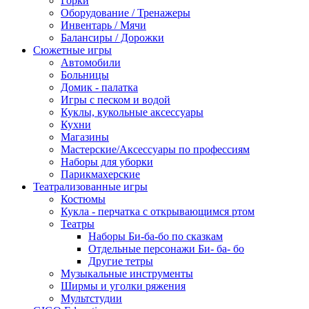
Горки
Оборудование / Тренажеры
Инвентарь / Мячи
Балансиры / Дорожки
Сюжетные игры
Автомобили
Больницы
Домик - палатка
Игры с песком и водой
Куклы, кукольные аксессуары
Кухни
Магазины
Мастерские/Аксессуары по профессиям
Наборы для уборки
Парикмахерские
Театрализованные игры
Костюмы
Кукла - перчатка с открывающимся ртом
Театры
Наборы Би-ба-бо по сказкам
Отдельные персонажи Би- ба- бо
Другие тетры
Музыкальные инструменты
Ширмы и уголки ряжения
Мультстудии