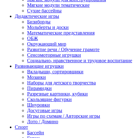
Мягкие модули тематические
Сухие бассейны
Дидактические игры
Бизиборды
Мольберты и доски
Математические представления
ОБЖ
Окружающий мир
Развитие речи / Обучение грамоте
Сенсомоторные игрушки
Социально- нравственное и трудовое воспитание
Развивающие игрушки
Вкладыши, сортировщики
Мозаики
Наборы для детского творчества
Пирамидки
Разрезные картинки, кубики
Скользящие фигурки
Шнуровки
Досуговые игры
Игры по схемам / Авторские игры
Лото / Домино
Спорт
Бассейн