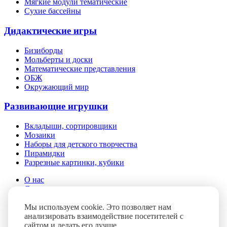
Мягкие модули тематические
Сухие бассейны
Дидактические игры
Бизиборды
Мольберты и доски
Математические представления
ОБЖ
Окружающий мир
Развивающие игрушки
Вкладыши, сортировщики
Мозаики
Наборы для детского творчества
Пирамидки
Разрезные картинки, кубики
О нас
Доставка и оплата
Помощь
Мы используем cookie. Это позволяет нам
Контакты
анализировать взаимодействие посетителей с
Блог
сайтом и делать его лучше.