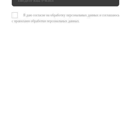
Я даю согласие на обработку персональных данных и соглашаюсь
с
правилами обработки персональных данных
.
© Центр Развивающих
игрушек 2026