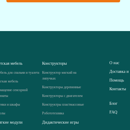
О нас
тская мебель
Конструкторы
Доставка и
бель для спальни и туалета
Конструктор мягкий на
липучках
Помощь
гкая мебель
Конструкторы деревянные
Контакты
нащение сенсорной
мнаты
Конструкторы с двигателем
Блог
енки и шкафы
Конструктры пластмассовые
FAQ
олы
Робототехника
гкие модули
Дидактические игры