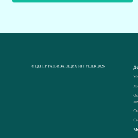
© ЦЕНТР РАЗВИВАЮЩИХ ИГРУШЕК 2026
Де
Ме
Мя
Ос
ко
Ст
Ст
Мя