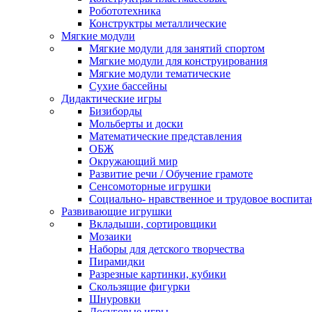
Робототехника
Конструктры металлические
Мягкие модули
Мягкие модули для занятий спортом
Мягкие модули для конструирования
Мягкие модули тематические
Сухие бассейны
Дидактические игры
Бизиборды
Мольберты и доски
Математические представления
ОБЖ
Окружающий мир
Развитие речи / Обучение грамоте
Сенсомоторные игрушки
Социально- нравственное и трудовое воспита
Развивающие игрушки
Вкладыши, сортировщики
Мозаики
Наборы для детского творчества
Пирамидки
Разрезные картинки, кубики
Скользящие фигурки
Шнуровки
Досуговые игры