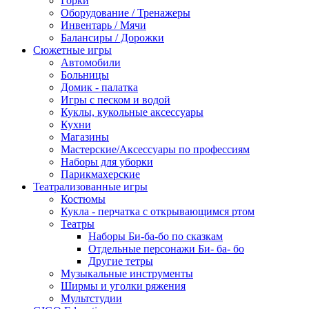
Горки
Оборудование / Тренажеры
Инвентарь / Мячи
Балансиры / Дорожки
Сюжетные игры
Автомобили
Больницы
Домик - палатка
Игры с песком и водой
Куклы, кукольные аксессуары
Кухни
Магазины
Мастерские/Аксессуары по профессиям
Наборы для уборки
Парикмахерские
Театрализованные игры
Костюмы
Кукла - перчатка с открывающимся ртом
Театры
Наборы Би-ба-бо по сказкам
Отдельные персонажи Би- ба- бо
Другие тетры
Музыкальные инструменты
Ширмы и уголки ряжения
Мультстудии