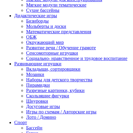
Мягкие модули тематические
Сухие бассейны
Дидактические игры
Бизиборды
Мольберты и доски
Математические представления
ОБЖ
Окружающий мир
Развитие речи / Обучение грамоте
Сенсомоторные игрушки
Социально- нравственное и трудовое воспитание
Развивающие игрушки
Вкладыши, сортировщики
Мозаики
Наборы для детского творчества
Пирамидки
Разрезные картинки, кубики
Скользящие фигурки
Шнуровки
Досуговые игры
Игры по схемам / Авторские игры
Лото / Домино
Спорт
Бассейн