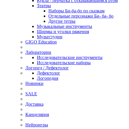
Кукла - перчатка с открывающимся ртом
Театры
Наборы Би-ба-бо по сказкам
Отдельные персонажи Би- ба- бо
Другие тетры
Музыкальные инструменты
Ширмы и уголки ряжения
Мультстудии
GIGO Education
Лаборатории
Исследовательские инструменты
Исследовательские наборы
Логопед / Дефектолог
Дефектолог
Логопедия
Новинки
SALE
Доставка
Канцелярия
Нейроигры