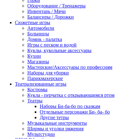
Горки
Оборудование / Тренажеры
Инвентарь / Мячи
Балансиры / Дорожки
Сюжетные игры
Автомобили
Больницы
Домик - палатка
Игры с песком и водой
Куклы, кукольные аксессуары
Кухни
Магазины
Мастерские/Аксессуары по профессиям
Наборы для уборки
Парикмахерские
Театрализованные игры
Костюмы
Кукла - перчатка с открывающимся ртом
Театры
Наборы Би-ба-бо по сказкам
Отдельные персонажи Би- ба- бо
Другие тетры
Музыкальные инструменты
Ширмы и уголки ряжения
Мультстудии