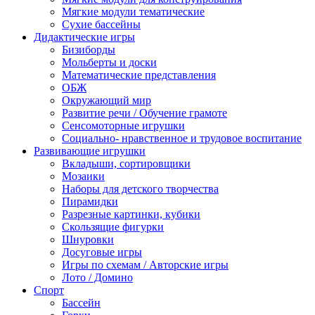
Мягкие модули тематические
Сухие бассейны
Дидактические игры
Бизиборды
Мольберты и доски
Математические представления
ОБЖ
Окружающий мир
Развитие речи / Обучение грамоте
Сенсомоторные игрушки
Социально- нравственное и трудовое воспитание
Развивающие игрушки
Вкладыши, сортировщики
Мозаики
Наборы для детского творчества
Пирамидки
Разрезные картинки, кубики
Скользящие фигурки
Шнуровки
Досуговые игры
Игры по схемам / Авторские игры
Лото / Домино
Спорт
Бассейн