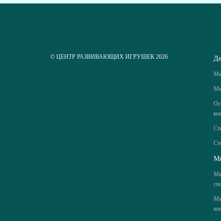
© ЦЕНТР РАЗВИВАЮЩИХ ИГРУШЕК 2026
Де
Ме
Мя
Ос
ко
Ст
Ст
Мя
Мя
сп
Мя
ко