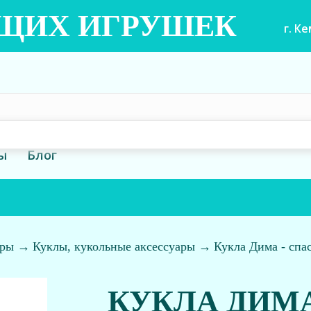
ЮЩИХ ИГРУШЕК
г. К
ы
Блог
гры
→
Куклы, кукольные аксессуары
→
Кукла Дима - спа
КУКЛА ДИМА