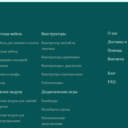
О нас
тская мебель
Конструкторы
Доставка и
бель для спальни и туалета
Конструктор мягкий на
липучках
Помощь
гкая мебель
Конструкторы деревянные
Контакты
нащение сенсорной
мнаты
Конструкторы с двигателем
Блог
енки и шкафы
Конструктры пластмассовые
FAQ
олы
Робототехника
гкие модули
Дидактические игры
гкие модули для занятий
Бизиборды
ортом
Мольберты и доски
гкие модули для
Математические
нструирования
представления