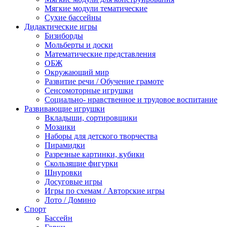
Мягкие модули тематические
Сухие бассейны
Дидактические игры
Бизиборды
Мольберты и доски
Математические представления
ОБЖ
Окружающий мир
Развитие речи / Обучение грамоте
Сенсомоторные игрушки
Социально- нравственное и трудовое воспитание
Развивающие игрушки
Вкладыши, сортировщики
Мозаики
Наборы для детского творчества
Пирамидки
Разрезные картинки, кубики
Скользящие фигурки
Шнуровки
Досуговые игры
Игры по схемам / Авторские игры
Лото / Домино
Спорт
Бассейн