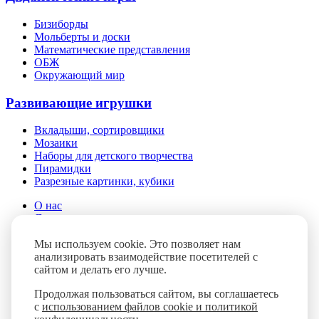
Бизиборды
Мольберты и доски
Математические представления
ОБЖ
Окружающий мир
Развивающие игрушки
Вкладыши, сортировщики
Мозаики
Наборы для детского творчества
Пирамидки
Разрезные картинки, кубики
О нас
Доставка и оплата
Помощь
Мы используем cookie. Это позволяет нам
Контакты
анализировать взаимодействие посетителей с
Блог
сайтом и делать его лучше.
FAQ
Продолжая пользоваться сайтом, вы соглашаетесь
с
использованием файлов cookie и политикой