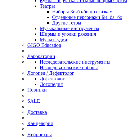
Кукла - перчатка с открывающимся ртом
Театры
Наборы Би-ба-бо по сказкам
Отдельные персонажи Би- ба- бо
Другие тетры
Музыкальные инструменты
Ширмы и уголки ряжения
Мультстудии
GIGO Education
Лаборатории
Исследовательские инструменты
Исследовательские наборы
Логопед / Дефектолог
Дефектолог
Логопедия
Новинки
SALE
Доставка
Канцелярия
Нейроигры