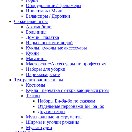
Горки
Оборудование / Тренажеры
Инвентарь / Мячи
Балансиры / Дорожки
Сюжетные игры
Автомобили
Больницы
Домик - палатка
Игры с песком и водой
Куклы, кукольные аксессуары
Кухни
Магазины
Мастерские/Аксессуары по профессиям
Наборы для уборки
Парикмахерские
Театрализованные игры
Костюмы
Кукла - перчатка с открывающимся ртом
Театры
Наборы Би-ба-бо по сказкам
Отдельные персонажи Би- ба- бо
Другие тетры
Музыкальные инструменты
Ширмы и уголки ряжения
Мультстудии