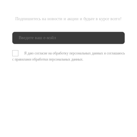
Подпишитесь на новости и акции и будьте в курсе всего!
Я даю согласие на обработку персональных данных и соглашаюсь
с
правилами обработки персональных данных
.
© Центр Развивающих
игрушек 2026