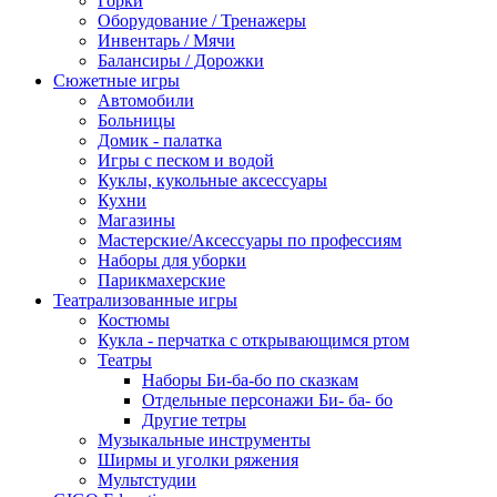
Горки
Оборудование / Тренажеры
Инвентарь / Мячи
Балансиры / Дорожки
Сюжетные игры
Автомобили
Больницы
Домик - палатка
Игры с песком и водой
Куклы, кукольные аксессуары
Кухни
Магазины
Мастерские/Аксессуары по профессиям
Наборы для уборки
Парикмахерские
Театрализованные игры
Костюмы
Кукла - перчатка с открывающимся ртом
Театры
Наборы Би-ба-бо по сказкам
Отдельные персонажи Би- ба- бо
Другие тетры
Музыкальные инструменты
Ширмы и уголки ряжения
Мультстудии