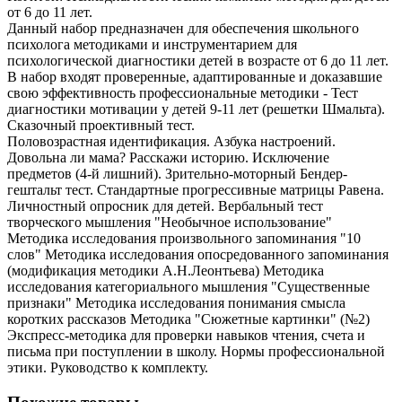
от 6 до 11 лет.
Данный набор предназначен для обеспечения школьного
психолога методиками и инструментарием для
психологической диагностики детей в возрасте от 6 до 11 лет.
В набор входят проверенные, адаптированные и доказавшие
свою эффективность профессиональные методики - Тест
диагностики мотивации у детей 9-11 лет (решетки Шмальта).
Сказочный проективный тест.
Половозрастная идентификация. Азбука настроений.
Довольна ли мама? Расскажи историю. Исключение
предметов (4-й лишний). Зрительно-моторный Бендер-
гештальт тест. Стандартные прогрессивные матрицы Равена.
Личностный опросник для детей. Вербальный тест
творческого мышления "Необычное использование"
Методика исследования произвольного запоминания "10
слов" Методика исследования опосредованного запоминания
(модификация методики А.Н.Леонтьева) Методика
исследования категориального мышления "Существенные
признаки" Методика исследования понимания смысла
коротких рассказов Методика "Сюжетные картинки" (№2)
Экспресс-методика для проверки навыков чтения, счета и
письма при поступлении в школу. Нормы профессиональной
этики. Руководство к комплекту.