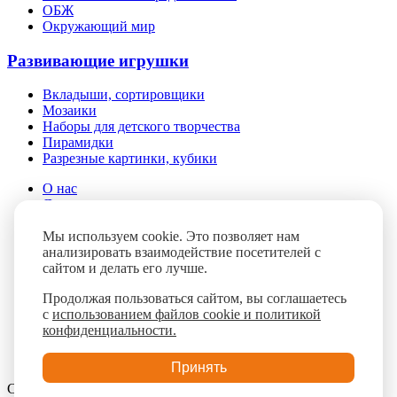
ОБЖ
Окружающий мир
Развивающие игрушки
Вкладыши, сортировщики
Мозаики
Наборы для детского творчества
Пирамидки
Разрезные картинки, кубики
О нас
Доставка и оплата
Помощь
Мы используем cookie. Это позволяет нам
Контакты
анализировать взаимодействие посетителей с
Блог
сайтом и делать его лучше.
FAQ
Продолжая пользоваться сайтом, вы соглашаетесь
с
использованием файлов cookie и политикой
конфиденциальности.
Принять
Сайт разработан при поддержке ГАУ КО «Мой бизнес» в