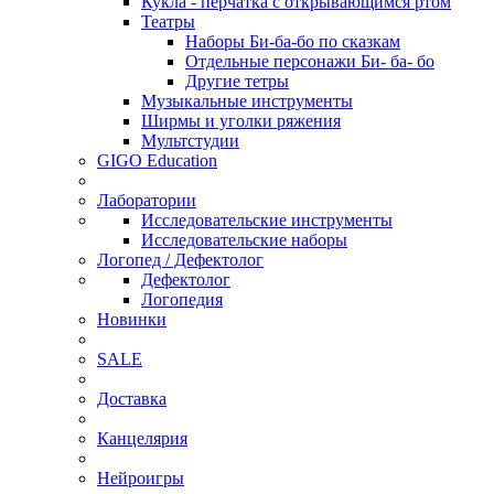
Кукла - перчатка с открывающимся ртом
Театры
Наборы Би-ба-бо по сказкам
Отдельные персонажи Би- ба- бо
Другие тетры
Музыкальные инструменты
Ширмы и уголки ряжения
Мультстудии
GIGO Education
Лаборатории
Исследовательские инструменты
Исследовательские наборы
Логопед / Дефектолог
Дефектолог
Логопедия
Новинки
SALE
Доставка
Канцелярия
Нейроигры