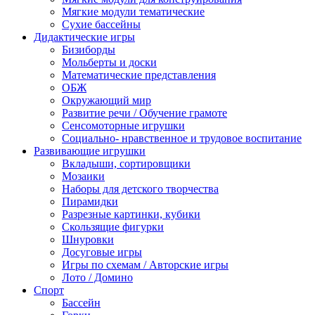
Мягкие модули тематические
Сухие бассейны
Дидактические игры
Бизиборды
Мольберты и доски
Математические представления
ОБЖ
Окружающий мир
Развитие речи / Обучение грамоте
Сенсомоторные игрушки
Социально- нравственное и трудовое воспитание
Развивающие игрушки
Вкладыши, сортировщики
Мозаики
Наборы для детского творчества
Пирамидки
Разрезные картинки, кубики
Скользящие фигурки
Шнуровки
Досуговые игры
Игры по схемам / Авторские игры
Лото / Домино
Спорт
Бассейн