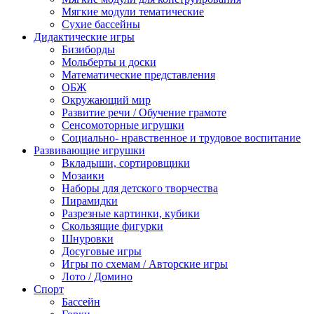
Мягкие модули тематические
Сухие бассейны
Дидактические игры
Бизиборды
Мольберты и доски
Математические представления
ОБЖ
Окружающий мир
Развитие речи / Обучение грамоте
Сенсомоторные игрушки
Социально- нравственное и трудовое воспитание
Развивающие игрушки
Вкладыши, сортировщики
Мозаики
Наборы для детского творчества
Пирамидки
Разрезные картинки, кубики
Скользящие фигурки
Шнуровки
Досуговые игры
Игры по схемам / Авторские игры
Лото / Домино
Спорт
Бассейн