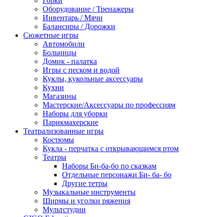
Горки
Оборудование / Тренажеры
Инвентарь / Мячи
Балансиры / Дорожки
Сюжетные игры
Автомобили
Больницы
Домик - палатка
Игры с песком и водой
Куклы, кукольные аксессуары
Кухни
Магазины
Мастерские/Аксессуары по профессиям
Наборы для уборки
Парикмахерские
Театрализованные игры
Костюмы
Кукла - перчатка с открывающимся ртом
Театры
Наборы Би-ба-бо по сказкам
Отдельные персонажи Би- ба- бо
Другие тетры
Музыкальные инструменты
Ширмы и уголки ряжения
Мультстудии