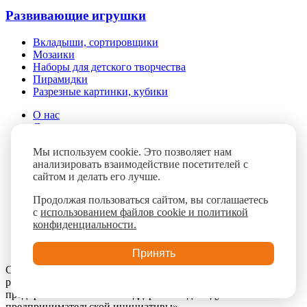
Развивающие игрушки
Вкладыши, сортировщики
Мозаики
Наборы для детского творчества
Пирамидки
Разрезные картинки, кубики
О нас
Доставка и оплата
Помощь
Мы используем cookie. Это позволяет нам
Контакты
анализировать взаимодействие посетителей с
Блог
сайтом и делать его лучше.
FAQ
Продолжая пользоваться сайтом, вы соглашаетесь
с
использованием файлов cookie и политикой
конфиденциальности.
Принять
Сайт разработан при поддержке ГАУ КО «Мой бизнес» в
рамках реализации национального проекта «Малое и среднее
предпринимательство и поддержка индивидуальной
предпринимательской инициативы»