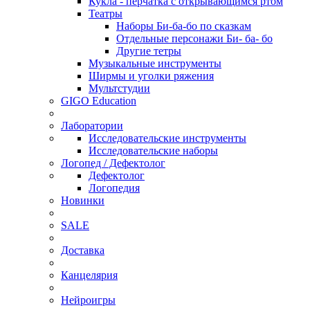
Кукла - перчатка с открывающимся ртом
Театры
Наборы Би-ба-бо по сказкам
Отдельные персонажи Би- ба- бо
Другие тетры
Музыкальные инструменты
Ширмы и уголки ряжения
Мультстудии
GIGO Education
Лаборатории
Исследовательские инструменты
Исследовательские наборы
Логопед / Дефектолог
Дефектолог
Логопедия
Новинки
SALE
Доставка
Канцелярия
Нейроигры