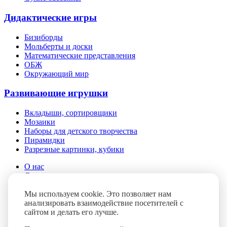
Дидактические игры
Бизиборды
Мольберты и доски
Математические представления
ОБЖ
Окружающий мир
Развивающие игрушки
Вкладыши, сортировщики
Мозаики
Наборы для детского творчества
Пирамидки
Разрезные картинки, кубики
О нас
Доставка и оплата
Помощь
Мы используем cookie. Это позволяет нам
Контакты
анализировать взаимодействие посетителей с
Блог
сайтом и делать его лучше.
FAQ