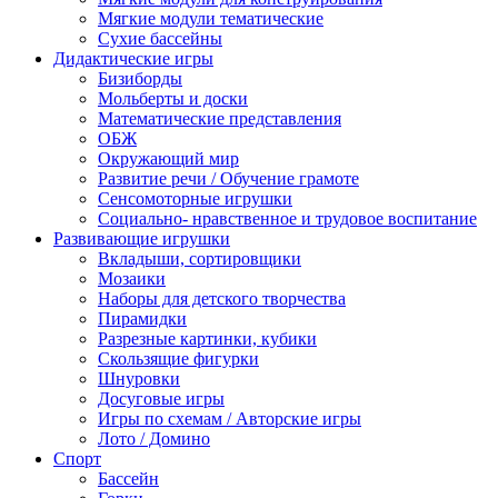
Мягкие модули тематические
Сухие бассейны
Дидактические игры
Бизиборды
Мольберты и доски
Математические представления
ОБЖ
Окружающий мир
Развитие речи / Обучение грамоте
Сенсомоторные игрушки
Социально- нравственное и трудовое воспитание
Развивающие игрушки
Вкладыши, сортировщики
Мозаики
Наборы для детского творчества
Пирамидки
Разрезные картинки, кубики
Скользящие фигурки
Шнуровки
Досуговые игры
Игры по схемам / Авторские игры
Лото / Домино
Спорт
Бассейн