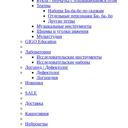
Кукла - перчатка с открывающимся ртом
Театры
Наборы Би-ба-бо по сказкам
Отдельные персонажи Би- ба- бо
Другие тетры
Музыкальные инструменты
Ширмы и уголки ряжения
Мультстудии
GIGO Education
Лаборатории
Исследовательские инструменты
Исследовательские наборы
Логопед / Дефектолог
Дефектолог
Логопедия
Новинки
SALE
Доставка
Канцелярия
Нейроигры