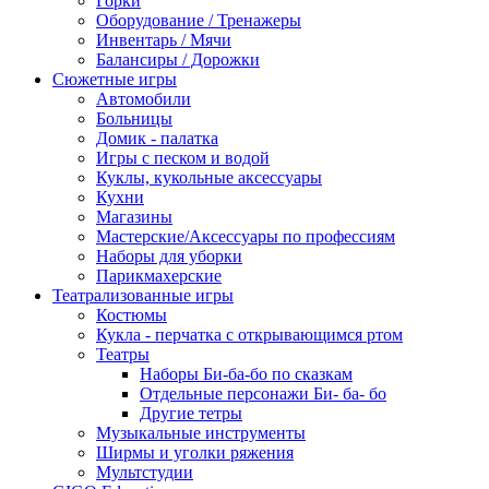
Горки
Оборудование / Тренажеры
Инвентарь / Мячи
Балансиры / Дорожки
Сюжетные игры
Автомобили
Больницы
Домик - палатка
Игры с песком и водой
Куклы, кукольные аксессуары
Кухни
Магазины
Мастерские/Аксессуары по профессиям
Наборы для уборки
Парикмахерские
Театрализованные игры
Костюмы
Кукла - перчатка с открывающимся ртом
Театры
Наборы Би-ба-бо по сказкам
Отдельные персонажи Би- ба- бо
Другие тетры
Музыкальные инструменты
Ширмы и уголки ряжения
Мультстудии