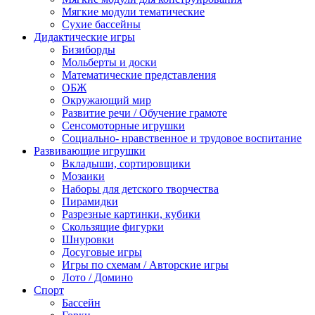
Мягкие модули тематические
Сухие бассейны
Дидактические игры
Бизиборды
Мольберты и доски
Математические представления
ОБЖ
Окружающий мир
Развитие речи / Обучение грамоте
Сенсомоторные игрушки
Социально- нравственное и трудовое воспитание
Развивающие игрушки
Вкладыши, сортировщики
Мозаики
Наборы для детского творчества
Пирамидки
Разрезные картинки, кубики
Скользящие фигурки
Шнуровки
Досуговые игры
Игры по схемам / Авторские игры
Лото / Домино
Спорт
Бассейн