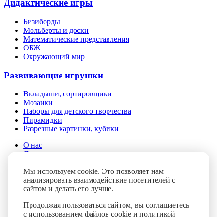
Дидактические игры
Бизиборды
Мольберты и доски
Математические представления
ОБЖ
Окружающий мир
Развивающие игрушки
Вкладыши, сортировщики
Мозаики
Наборы для детского творчества
Пирамидки
Разрезные картинки, кубики
О нас
Доставка и оплата
Помощь
Мы используем cookie. Это позволяет нам
Контакты
анализировать взаимодействие посетителей с
Блог
сайтом и делать его лучше.
FAQ
Продолжая пользоваться сайтом, вы соглашаетесь
с
использованием файлов cookie и политикой