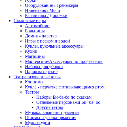
Горки
Оборудование / Тренажеры
Инвентарь / Мячи
Балансиры / Дорожки
Сюжетные игры
Автомобили
Больницы
Домик - палатка
Игры с песком и водой
Куклы, кукольные аксессуары
Кухни
Магазины
Мастерские/Аксессуары по профессиям
Наборы для уборки
Парикмахерские
Театрализованные игры
Костюмы
Кукла - перчатка с открывающимся ртом
Театры
Наборы Би-ба-бо по сказкам
Отдельные персонажи Би- ба- бо
Другие тетры
Музыкальные инструменты
Ширмы и уголки ряжения
Мультстудии