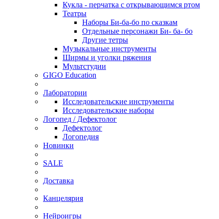
Кукла - перчатка с открывающимся ртом
Театры
Наборы Би-ба-бо по сказкам
Отдельные персонажи Би- ба- бо
Другие тетры
Музыкальные инструменты
Ширмы и уголки ряжения
Мультстудии
GIGO Education
Лаборатории
Исследовательские инструменты
Исследовательские наборы
Логопед / Дефектолог
Дефектолог
Логопедия
Новинки
SALE
Доставка
Канцелярия
Нейроигры