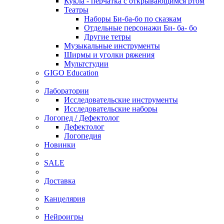
Кукла - перчатка с открывающимся ртом
Театры
Наборы Би-ба-бо по сказкам
Отдельные персонажи Би- ба- бо
Другие тетры
Музыкальные инструменты
Ширмы и уголки ряжения
Мультстудии
GIGO Education
Лаборатории
Исследовательские инструменты
Исследовательские наборы
Логопед / Дефектолог
Дефектолог
Логопедия
Новинки
SALE
Доставка
Канцелярия
Нейроигры