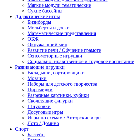
Мягкие модули тематические
Сухие бассейны
Дидактические игры
Бизиборды
Мольберты и доски
Математические представления
ОБЖ
Окружающий мир
Развитие речи / Обучение грамоте
Сенсомоторные игрушки
Социально- нравственное и трудовое воспитание
Развивающие игрушки
Вкладыши, сортировщики
Мозаики
Наборы для детского творчества
Пирамидки
Разрезные картинки, кубики
Скользящие фигурки
Шнуровки
Досуговые игры
Игры по схемам / Авторские игры
Лото / Домино
Спорт
Бассейн