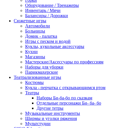
Горки
Оборудование / Тренажеры
Инвентарь / Мячи
Балансиры / Дорожки
Сюжетные игры
Автомобили
Больницы
Домик - палатка
Игры с песком и водой
Куклы, кукольные аксессуары
Кухни
Магазины
Мастерские/Аксессуары по профессиям
Наборы для уборки
Парикмахерские
Театрализованные игры
Костюмы
Кукла - перчатка с открывающимся ртом
Театры
Наборы Би-ба-бо по сказкам
Отдельные персонажи Би- ба- бо
Другие тетры
Музыкальные инструменты
Ширмы и уголки ряжения
Мультстудии